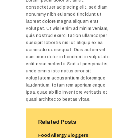
Lorem ipsum dolor sit amet,
consectetuer adipiscing elit, sed diam
nonummy nibh euismod tincidunt ut
laoreet dolore magna aliquam erat
volutpat. Ut wisi enim ad minim veniam,
quis nostrud exerci tation ullamcorper
suscipit lobortis nisl ut aliquip ex ea
commodo consequat. Duis autem vel
eum iriure dolor in hendrerit in vulputate
velit esse molestii. Sed ut perspiciatis,
unde omnis iste natus error sit
voluptatem accusantium doloremque
laudantium, totam rem aperiam eaque
ipsa, quae ab illo inventore veritatis et
quasi architecto beatae vitae.
Related Posts
Food Allergy Bloggers