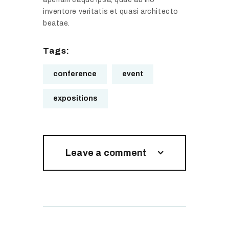
v
i
inventore veritatis et quasi architecto
e
f
beatae.
l
o
C
r
Tags:
o
n
n
i
conference
event
f
a
e
V
expositions
r
i
e
d
n
e
c
o
Leave a comment
e
R
2
e
0
v
1
i
9
e
w