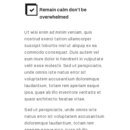
o
r
Remain calm don’t be
w
overwhelmed
e
g
Ut wisi enim ad minim veniam, quis
i
nostrud exerci tation ullamcorper
a
suscipit lobortis nisl ut aliquip ex ea
n
commodo consequat. Duis autem vel
D
eum iriure dolor in hendrerit in vulputate
i
velit esse molestii. Sed ut perspiciatis,
V
g
unde omnis iste natus error sit
i
i
voluptatem accusantium doloremque
d
laudantium, totam rem aperiam eaque
t
C
ipsa, quae ab illo inventore veritatis et
a
o
quasi architecto beatae vitae.
l
n
T
Sed ut perspiciatis, unde omnis iste
C
r
natus error sit voluptatem accusantium
a
a
doloremque laudantium, totam rem
l
aperiam eaque ipsa, quae ab illo