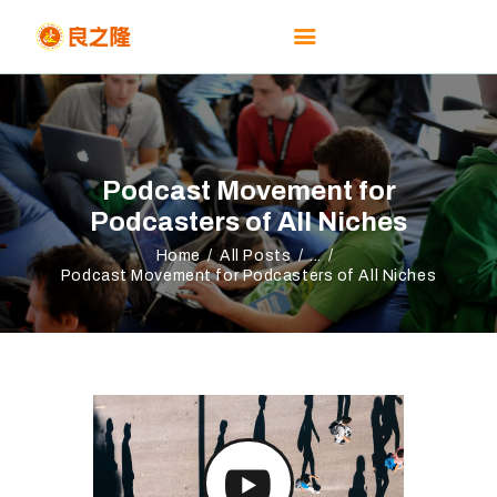
HOME
Podcast Movement for
ABOUT
Podcasters of All Niches
EVENTS
Home
All Posts
...
REGISTRATION
Podcast Movement for Podcasters of All Niches
NEWS &
RESOURCES
CONTACTS US