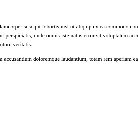
llamcorper suscipit lobortis nisl ut aliquip ex ea commodo c
ed ut perspiciatis, unde omnis iste natus error sit voluptatem 
tore veritatis.
atem accusantium doloremque laudantium, totam rem aperiam eaq