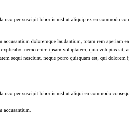
llamcorper suscipit lobortis nisl ut aliquip ex ea commodo c
atem accusantium doloremque laudantium, totam rem aperiam eaq
t, explicabo. nemo enim ipsam voluptatem, quia voluptas sit, as
atem sequi nesciunt, neque porro quisquam est, qui dolorem i
llamcorper suscipit lobortis nisl ut aliqui ea commodo conseq
em accusantium.