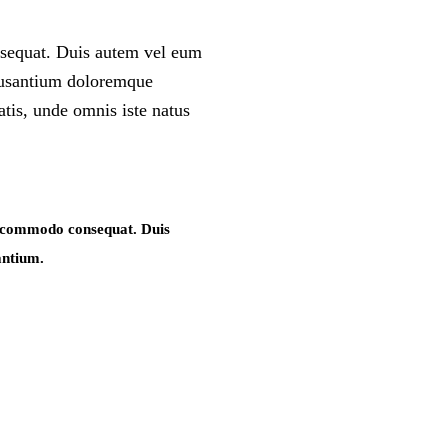
onsequat. Duis autem vel eum
accusantium doloremque
atis, unde omnis iste natus
ea commodo consequat. Duis
antium.