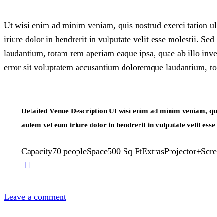
Ut wisi enim ad minim veniam, quis nostrud exerci tation u
iriure dolor in hendrerit in vulputate velit esse molestii. S
laudantium, totam rem aperiam eaque ipsa, quae ab illo invent
error sit voluptatem accusantium doloremque laudantium, t
Detailed Venue Description
Ut wisi enim ad minim veniam, quis
autem vel eum iriure dolor in hendrerit in vulputate velit esse
Capacity
70 people
Space
500 Sq Ft
Extras
Projector+Scr
Leave a comment